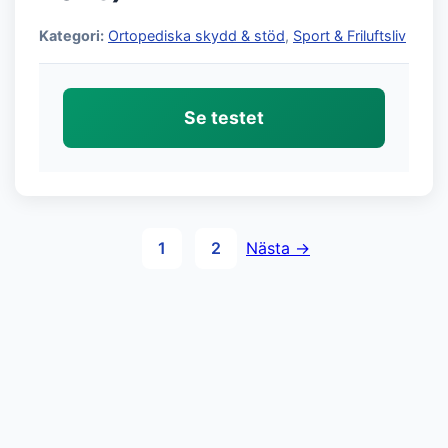
Kategori:
Ortopediska skydd & stöd
,
Sport & Friluftsliv
Se testet
Sidnumrering
1
2
Nästa →
för
inlägg