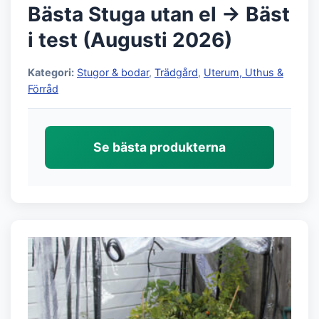
Bästa Stuga utan el → Bäst
i test (Augusti 2026)
Kategori:
Stugor & bodar
,
Trädgård
,
Uterum, Uthus &
Förråd
Se bästa produkterna