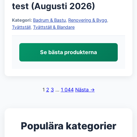
test (Augusti 2026)
Kategori:
Badrum & Bastu
,
Renovering & Bygg
,
Tvättställ
,
Tvättställ & Blandare
Se bästa produkterna
1
2
3
…
1 044
Nästa →
Sidnumrering
för
inlägg
Populära kategorier