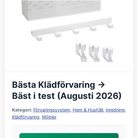
Bästa Klädförvaring →
Bäst i test (Augusti 2026)
Kategori:
Förvaringssystem
,
Hem & Hushåll
,
Inredning
,
Klädförvaring
,
Möbler