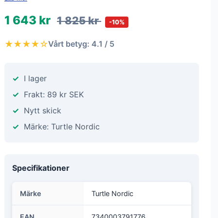
1 643 kr
1 825 kr
-10%
★★★★☆
Vårt betyg: 4.1 / 5
I lager
Frakt: 89 kr SEK
Nytt skick
Märke: Turtle Nordic
Specifikationer
Märke
Turtle Nordic
EAN
7340003791776