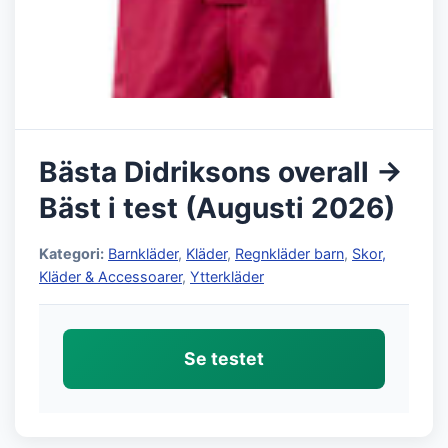
Bästa Didriksons overall →
Bäst i test (Augusti 2026)
Kategori:
Barnkläder
,
Kläder
,
Regnkläder barn
,
Skor,
Kläder & Accessoarer
,
Ytterkläder
Se testet