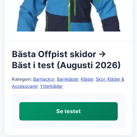
Bästa Offpist skidor →
Bäst i test (Augusti 2026)
Kategori:
Barnjackor
,
Barnkläder
,
Kläder
,
Skor, Kläder &
Accessoarer
,
Ytterkläder
Se testet