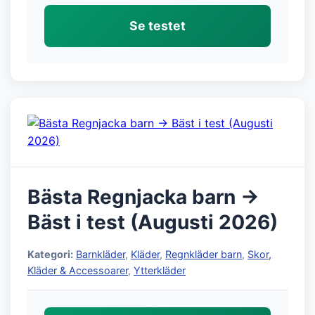
Se testet
Bästa Regnjacka barn →
Bäst i test (Augusti 2026)
Kategori:
Barnkläder
,
Kläder
,
Regnkläder barn
,
Skor,
Kläder & Accessoarer
,
Ytterkläder