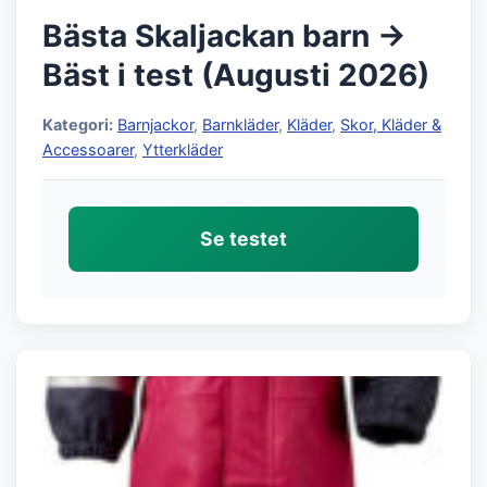
Bästa Skaljackan barn →
Bäst i test (Augusti 2026)
Kategori:
Barnjackor
,
Barnkläder
,
Kläder
,
Skor, Kläder &
Accessoarer
,
Ytterkläder
Se testet