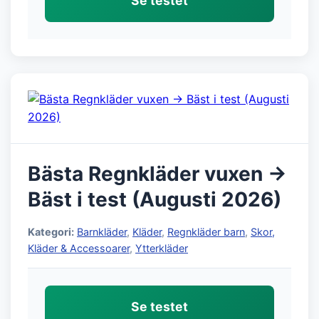
Se testet
Bästa Regnkläder vuxen →
Bäst i test (Augusti 2026)
Kategori:
Barnkläder
,
Kläder
,
Regnkläder barn
,
Skor,
Kläder & Accessoarer
,
Ytterkläder
Se testet