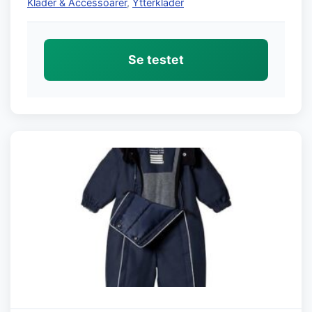
Kläder & Accessoarer
,
Ytterkläder
Se testet