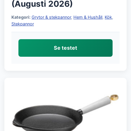
(Augusti 2026)
Kategori:
Grytor & stekpannor
,
Hem & Hushåll
,
Kök
,
Stekpannor
Se testet