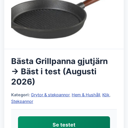
Bästa Grillpanna gjutjärn
→ Bäst i test (Augusti
2026)
Kategori:
Grytor & stekpannor
,
Hem & Hushåll
,
Kök
,
Stekpannor
Se testet