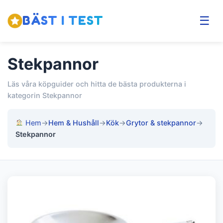
BÄST I TEST
☰
Stekpannor
Läs våra köpguider och hitta de bästa produkterna i
kategorin Stekpannor
Hem
→
Hem & Hushåll
→
Kök
→
Grytor & stekpannor
→
Stekpannor