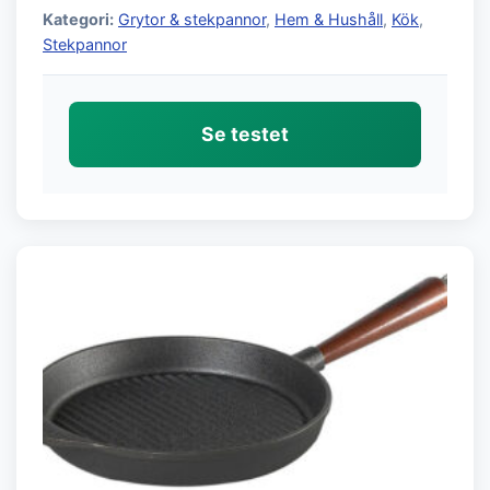
Kategori:
Grytor & stekpannor
,
Hem & Hushåll
,
Kök
,
Stekpannor
Se testet