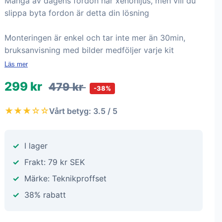
Många av dagens fordon har xenonljus, men vill du
slippa byta fordon är detta din lösning
Monteringen är enkel och tar inte mer än 30min,
bruksanvisning med bilder medföljer varje kit
Läs mer
299 kr
479 kr
-38%
★★★☆☆
Vårt betyg: 3.5 / 5
I lager
Frakt: 79 kr SEK
Märke: Teknikproffset
38% rabatt