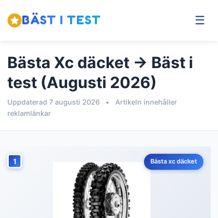
BÄST I TEST
☰
Bästa Xc däcket → Bäst i
test (Augusti 2026)
Uppdaterad 7 augusti 2026
•
Artikeln innehåller
reklamlänkar
1
Bästa xc däcket