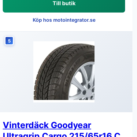
Till butik
Köp hos motointegrator.se
5
Vinterdäck Goodyear
Ultragrip Cargo 215/65r16 C