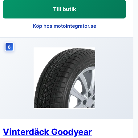
Till butik
Köp hos motointegrator.se
6
Vinterdäck Goodyear