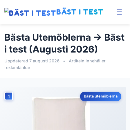
BÄST I TEST
☰
Bästa Utemöblerna → Bäst
i test (Augusti 2026)
Uppdaterad 7 augusti 2026
•
Artikeln innehåller
reklamlänkar
1
Bästa utemöblerna