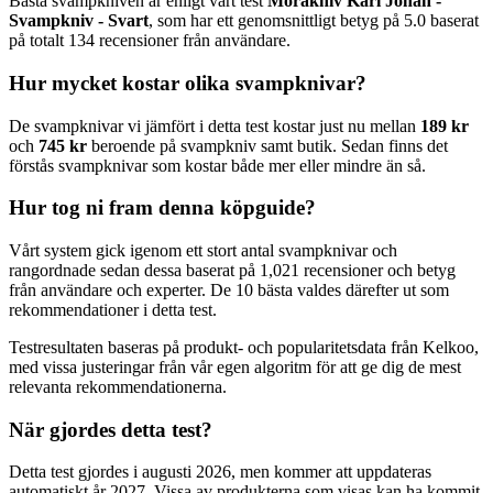
Bästa svampkniven är enligt vårt test
Morakniv Karl Johan -
Svampkniv - Svart
, som har ett genomsnittligt betyg på 5.0 baserat
på totalt 134 recensioner från användare.
Hur mycket kostar olika svampknivar?
De svampknivar vi jämfört i detta test kostar just nu mellan
189 kr
och
745 kr
beroende på svampkniv samt butik. Sedan finns det
förstås svampknivar som kostar både mer eller mindre än så.
Hur tog ni fram denna köpguide?
Vårt system gick igenom ett stort antal svampknivar och
rangordnade sedan dessa baserat på 1,021 recensioner och betyg
från användare och experter. De 10 bästa valdes därefter ut som
rekommendationer i detta test.
Testresultaten baseras på produkt- och popularitetsdata från Kelkoo,
med vissa justeringar från vår egen algoritm för att ge dig de mest
relevanta rekommendationerna.
När gjordes detta test?
Detta test gjordes i augusti 2026, men kommer att uppdateras
automatiskt år 2027. Vissa av produkterna som visas kan ha kommit