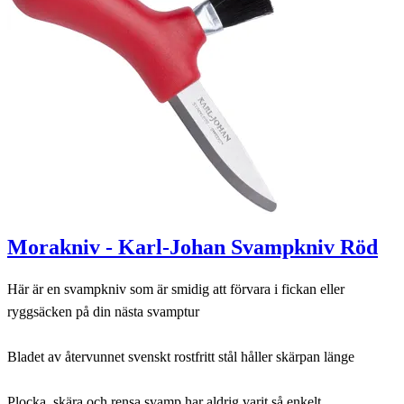
Morakniv - Karl-Johan Svampkniv Röd
Här är en svampkniv som är smidig att förvara i fickan eller
ryggsäcken på din nästa svamptur
Bladet av återvunnet svenskt rostfritt stål håller skärpan länge
Plocka, skära och rensa svamp har aldrig varit så enkelt