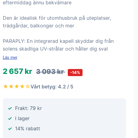
eftermiddag ännu bekvämare
Den är idealisk för utomhusbruk på uteplatser,
trädgårdar, balkonger och mer
PARAPLY: En integrerad kapell skyddar dig från
solens skadliga UV-strålar och håller dig sval
Läs mer
2 657 kr
3 093 kr
-14%
★★★★☆
Vårt betyg: 4.2 / 5
Frakt: 79 kr
I lager
14% rabatt