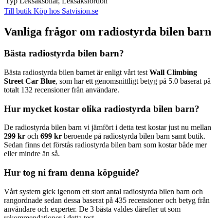
Typ
Leksaksbilar, Leksaksfordon
Till butik
Köp hos Satvision.se
Vanliga frågor om radiostyrda bilen barn
Bästa radiostyrda bilen barn?
Bästa radiostyrda bilen barnet är enligt vårt test
Wall Climbing
Street Car Blue
, som har ett genomsnittligt betyg på 5.0 baserat på
totalt 132 recensioner från användare.
Hur mycket kostar olika radiostyrda bilen barn?
De radiostyrda bilen barn vi jämfört i detta test kostar just nu mellan
299 kr
och
699 kr
beroende på radiostyrda bilen barn samt butik.
Sedan finns det förstås radiostyrda bilen barn som kostar både mer
eller mindre än så.
Hur tog ni fram denna köpguide?
Vårt system gick igenom ett stort antal radiostyrda bilen barn och
rangordnade sedan dessa baserat på 435 recensioner och betyg från
användare och experter. De 3 bästa valdes därefter ut som
rekommendationer i detta test.