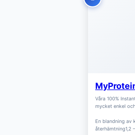
MyProtein
Våra 100% Instant
mycket enkel och
En blandning av k
återhämtning1,2 –