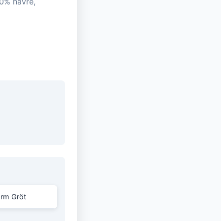
00% havre,
arm Gröt