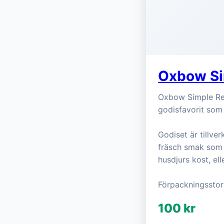
Oxbow Si
Oxbow Simple Rew
godisfavorit som 
Godiset är tillve
fräsch smak som g
husdjurs kost, el
Förpackningsstor
100 kr