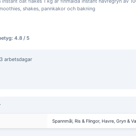
n instant oat flakes 1 kg är finmalda instant havregryn av 1
 smoothies, shakes, pannkakor och bakning
betyg: 4.8 / 5
-3 arbetsdagar
r
Spannmål, Ris & Flingor, Havre, Gryn & V