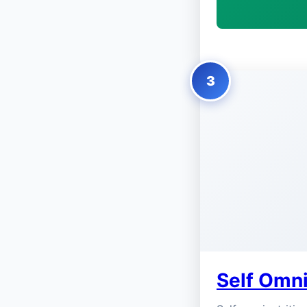
3
Self Omni