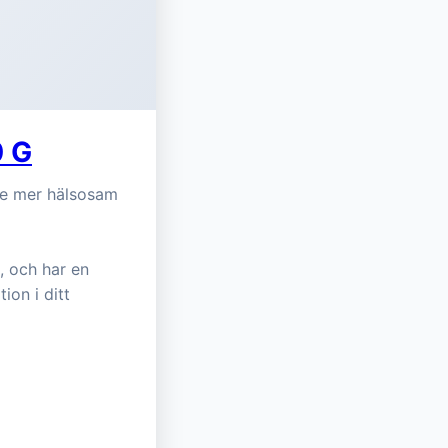
0 G
te mer hälsosam
n, och har en
ion i ditt