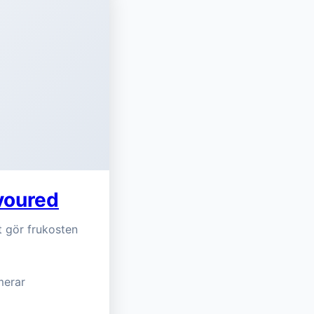
voured
et gör frukosten
merar