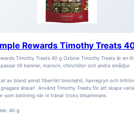
mple Rewards Timothy Treats 4
ards Timothy Treats 40 g Oxbow Timothy Treats är en li
passar till kaniner, marsvin, chinchillor och andra smådjur
rkat av bland annat fiberrikt timotejhö, havregryn och linfrö
nagare älskar! Använd Timothy Treats för att skapa variat
ler som belöning när ni tränar tricks tillsammans
lek: 40 g