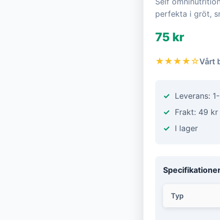
Self omninutritio
perfekta i gröt,
75 kr
★★★★☆
Vårt 
Leverans: 1
Frakt: 49 kr
I lager
Specifikatione
Typ