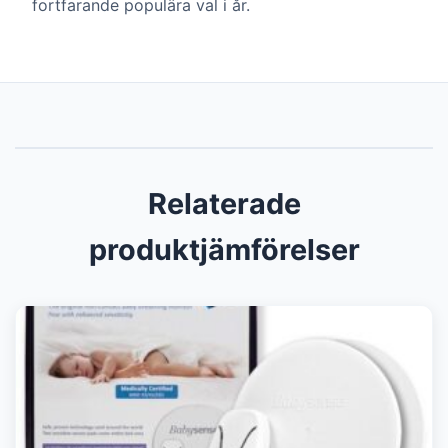
fortfarande populära val i år.
Relaterade
produktjämförelser