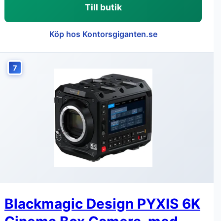
Till butik
Köp hos Kontorsgiganten.se
7
Blackmagic Design PYXIS 6K