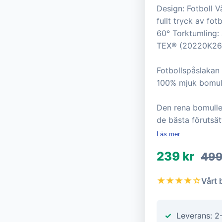
Design: Fotboll V
fullt tryck av fo
60° Torktumling:
TEX® (20220K2642)
Fotbollspåslakan 
100% mjuk bomull
Den rena bomulle
de bästa förutsä
Läs mer
239 kr
499
★★★★☆
Vårt 
Leverans: 2