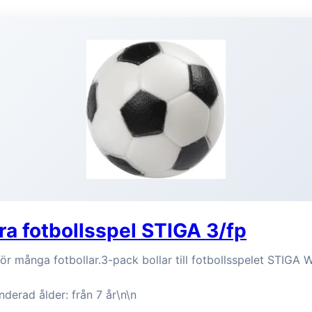
tra fotbollsspel STIGA 3/fp
för många fotbollar.3-pack bollar till fotbollsspelet STIGA
erad ålder: från 7 år\n\n