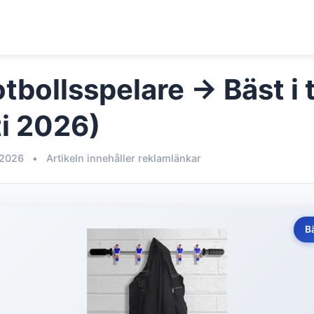
tbollsspelare → Bäst i 
i 2026)
 2026
•
Artikeln innehåller reklamlänkar
B