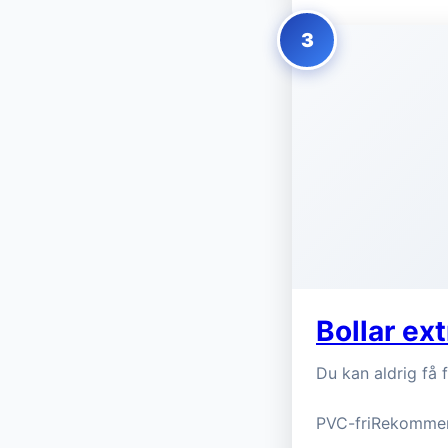
3
Bollar ex
Du kan aldrig få 
PVC-friRekommend