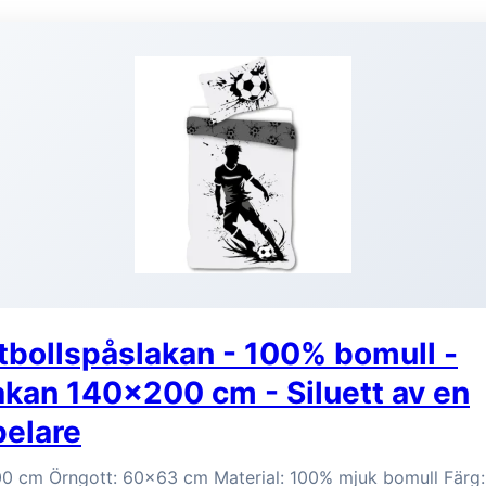
tbollspåslakan - 100% bomull -
kan 140x200 cm - Siluett av en
pelare
0 cm Örngott: 60x63 cm Material: 100% mjuk bomull Färg: 