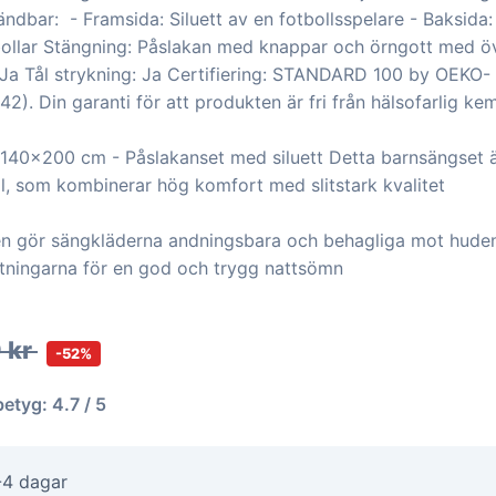
ändbar: - Framsida: Siluett av en fotbollsspelare - Baksid
tbollar Stängning: Påslakan med knappar och örngott med ö
 Ja Tål strykning: Ja Certifiering: STANDARD 100 by OEKO-
. Din garanti för att produkten är fri från hälsofarlig kem
140x200 cm - Påslakanset med siluett Detta barnsängset är 
, som kombinerar hög komfort med slitstark kvalitet
n gör sängkläderna andningsbara och behagliga mot huden, 
ttningarna för en god och trygg nattsömn
 kr
-52%
betyg: 4.7 / 5
-4 dagar