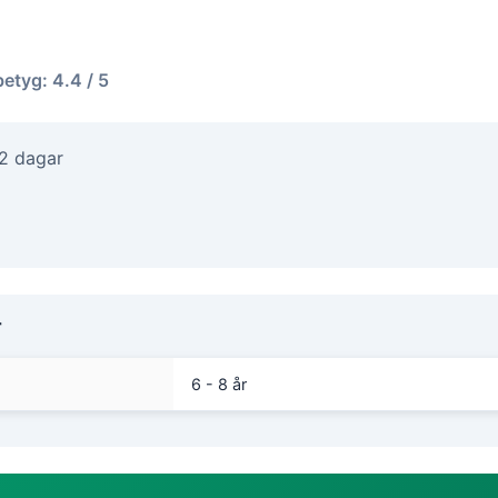
betyg: 4.4 / 5
-2 dagar
r
6 - 8 år