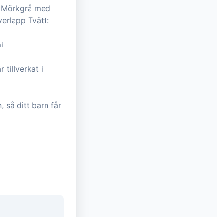
a: Mörkgrå med
verlapp Tvätt:
i
tillverkat i
så ditt barn får