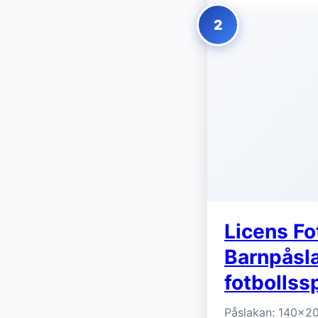
2
Licens Fo
Barnpåsla
fotbollss
Påslakan: 140x20