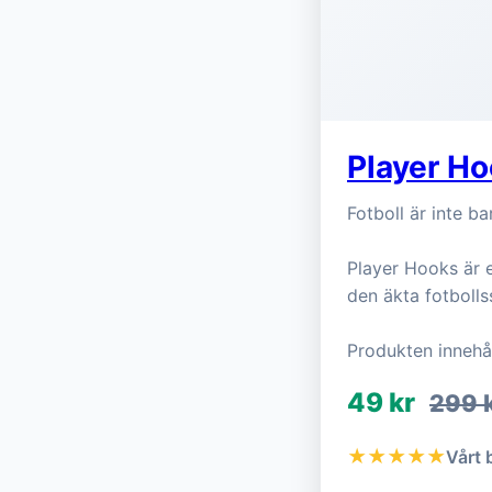
Player H
Fotboll är inte bar
Player Hooks är e
den äkta fotboll
Produkten innehål
49 kr
299 
★★★★★
Vårt 