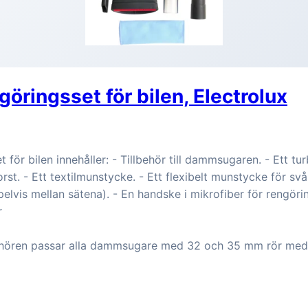
göringsset för bilen, Electrolux
t för bilen innehåller: - Tillbehör till dammsugaren. - Ett 
st. - Ett textilmunstycke. - Ett flexibelt munstycke för sv
vis mellan sätena). - En handske i mikrofiber för rengöri
r
hören passar alla dammsugare med 32 och 35 mm rör med