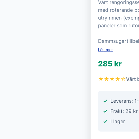
Vårt rengöringsse
med roterande bor
utrymmen (exempel
paneler som ruto
Dammsugartillbe
Läs mer
285 kr
★★★★☆
Vårt 
Leverans: 1
Frakt: 29 kr
I lager