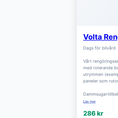
Volta Ren
Dags för bilvård
Vårt rengöringsse
med roterande bor
utrymmen (exempel
paneler som ruto
Dammsugartillbe
Läs mer
286 kr