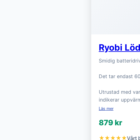
Ryobi Löd
Smidig batteridri
Det tar endast 60
Utrustad med var
indikerar uppvär
Läs mer
879 kr
★★★★★
Vårt 