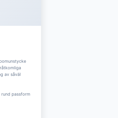
turbomunstycke
åråtkomliga
ng av såväl
 rund passform