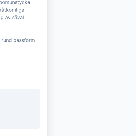
turbomunstycke
åråtkomliga
ng av såväl
 rund passform