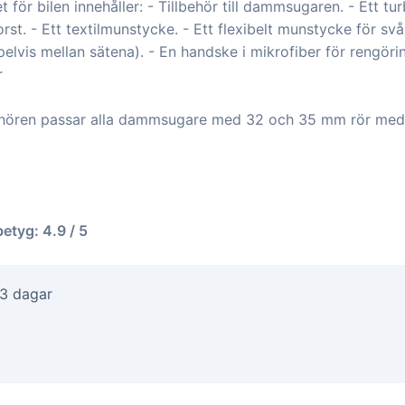
t för bilen innehåller: - Tillbehör till dammsugaren. - Ett 
st. - Ett textilmunstycke. - Ett flexibelt munstycke för sv
vis mellan sätena). - En handske i mikrofiber för rengöri
r
hören passar alla dammsugare med 32 och 35 mm rör med
betyg: 4.9 / 5
-3 dagar