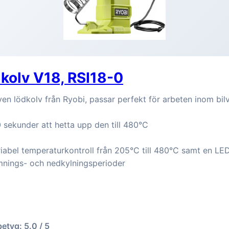
kolv V18, RSI18-0
ven lödkolv från Ryobi, passar perfekt för arbeten inom bilv
 sekunder att hetta upp den till 480°C
iabel temperaturkontroll från 205°C till 480°C samt en L
mnings- och nedkylningsperioder
betyg: 5.0 / 5