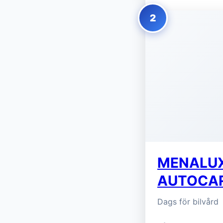
2
MENALUX R
AUTOCARE
Dags för bilvård