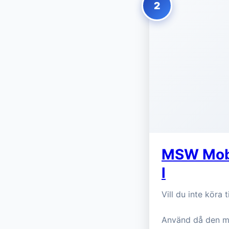
2
MSW Mobil
l
Vill du inte köra
Använd då den m