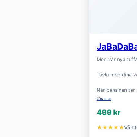
JaBaDaBa
Med vår nya tuff
Tävla med dina v
När bensinen tar 
Läs mer
499 kr
★★★★★
Vårt 