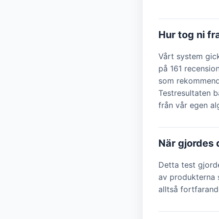
Hur tog ni f
Vårt system gic
på 161 recensio
som rekommendat
Testresultaten b
från vår egen a
När gjordes 
Detta test gjor
av produkterna s
alltså fortfarand