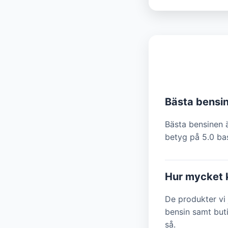
Bästa bensi
Bästa bensinen ä
betyg på 5.0 bas
Hur mycket k
De produkter vi 
bensin samt but
så.