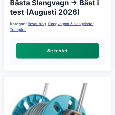
Bästa Slangvagn → Bäst i
test (Augusti 2026)
Kategori:
Bevattning
,
Slangvagnar & slangvindor
,
Trädgård
Se testet