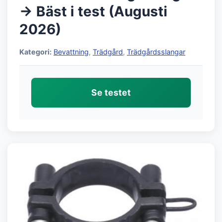
→ Bäst i test (Augusti
2026)
Kategori:
Bevattning
,
Trädgård
,
Trädgårdsslangar
Se testet