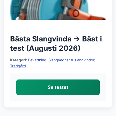
Bästa Slangvinda → Bäst i
test (Augusti 2026)
Kategori:
Bevattning
,
Slangvagnar & slangvindor
,
Trädgård
Se testet