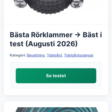
Bästa Rörklammer → Bäst i
test (Augusti 2026)
Kategori:
Bevattning
,
Trädgård
,
Trädgårdsslangar
Se testet