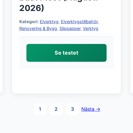
2026)
Kategori:
Elverktyg
,
Elverktygstillbehör
,
Renovering & Bygg
,
Slippapper
,
Verktyg
Se testet
1
2
3
Nästa →