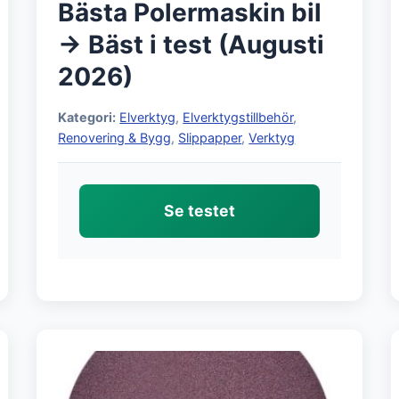
Bästa Polermaskin bil
→ Bäst i test (Augusti
2026)
Kategori:
Elverktyg
,
Elverktygstillbehör
,
Renovering & Bygg
,
Slippapper
,
Verktyg
Se testet