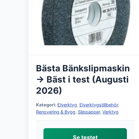
Bästa Bänkslipmaskin
→ Bäst i test (Augusti
2026)
Kategori:
Elverktyg
,
Elverktygstillbehör
,
Renovering & Bygg
,
Slippapper
,
Verktyg
Se testet