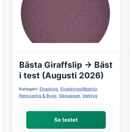
Bästa Giraffslip → Bäst
i test (Augusti 2026)
Kategori:
Elverktyg
,
Elverktygstillbehör
,
Renovering & Bygg
,
Slippapper
,
Verktyg
Se testet