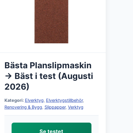
Bästa Planslipmaskin
→ Bäst i test (Augusti
2026)
Kategori:
Elverktyg
,
Elverktygstillbehör
,
Renovering & Bygg
,
Slippapper
,
Verktyg
Se testet