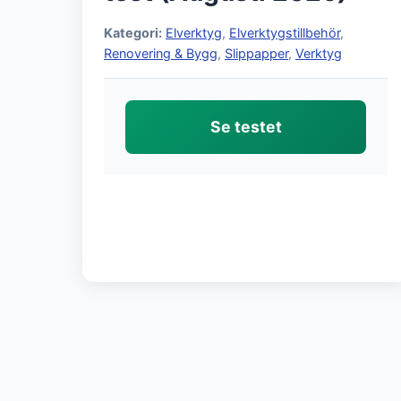
Kategori:
Elverktyg
,
Elverktygstillbehör
,
Renovering & Bygg
,
Slippapper
,
Verktyg
Se testet
Sidnumrering
för
inlägg