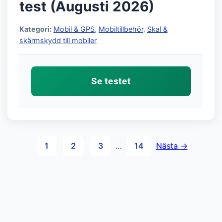
test (Augusti 2026)
Kategori:
Mobil & GPS
,
Mobiltillbehör
,
Skal &
skärmskydd till mobiler
Se testet
Sidnumrering
1
2
3
…
14
Nästa →
för
inlägg