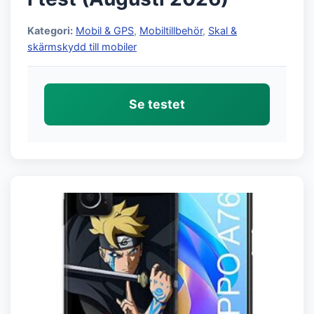
Kategori:
Mobil & GPS
,
Mobiltillbehör
,
Skal &
skärmskydd till mobiler
Se testet