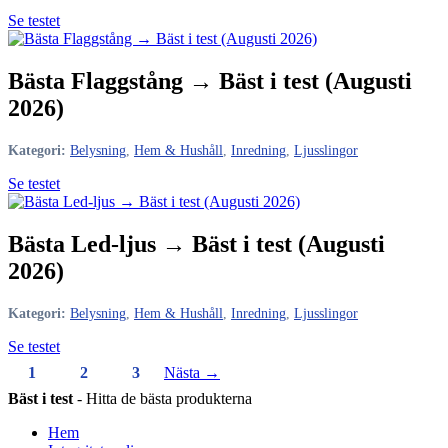
Se testet
Bästa Flaggstång → Bäst i test (Augusti
2026)
Kategori:
Belysning
,
Hem & Hushåll
,
Inredning
,
Ljusslingor
Se testet
Bästa Led-ljus → Bäst i test (Augusti
2026)
Kategori:
Belysning
,
Hem & Hushåll
,
Inredning
,
Ljusslingor
Se testet
Sidnumrering
1
2
3
Nästa →
för
Bäst i test
- Hitta de bästa produkterna
inlägg
Hem