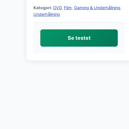
Kategori:
DVD
,
Film
,
Gaming & Underhållning
,
Underhållning
Se testet
Sidnumrering
för
inlägg