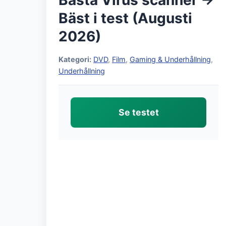
Bästa Virus scanner →
Bäst i test (Augusti
2026)
Kategori:
DVD
,
Film
,
Gaming & Underhållning
,
Underhållning
Se testet