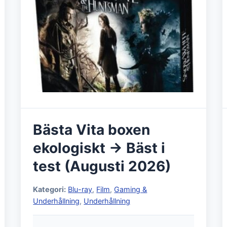
Bästa Vita boxen
ekologiskt → Bäst i
test (Augusti 2026)
Kategori:
Blu-ray
,
Film
,
Gaming &
Underhållning
,
Underhållning