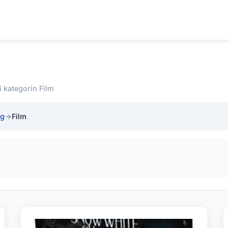
i kategorin Film
ng
→
Film