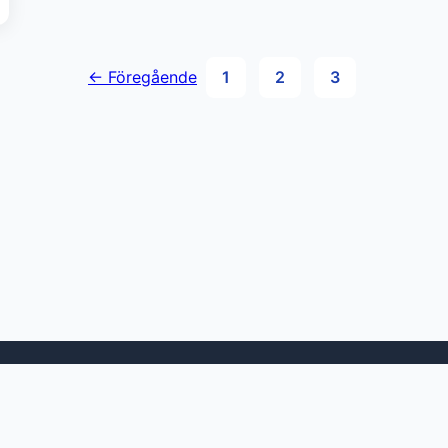
← Föregående
1
2
3
Bäst i test
- Hitta de bästa produkterna
Hem
Integritetspolicy
Användarvillkor
Kontakt
Om oss