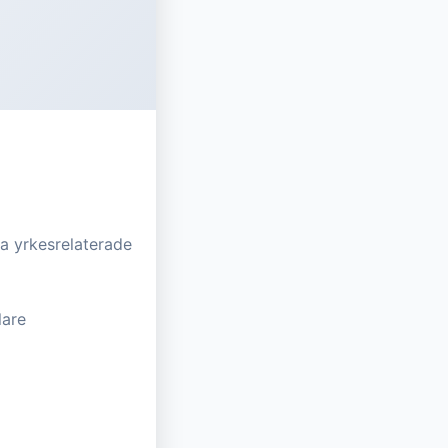
ka yrkesrelaterade
lare