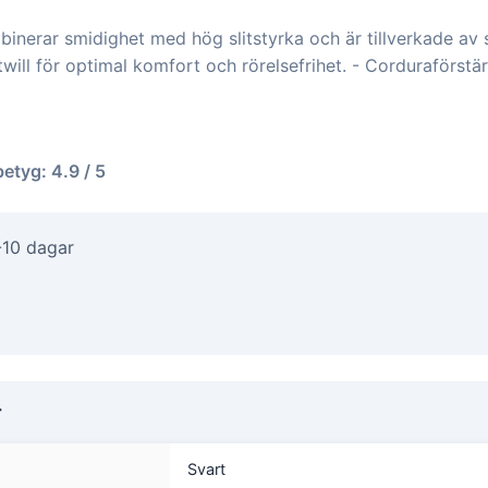
inerar smidighet med hög slitstyrka och är tillverkade av 
ill för optimal komfort och rörelsefrihet. - Corduraförstä
betyg: 4.9 / 5
-10 dagar
r
Svart