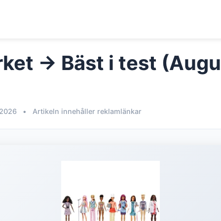
ket → Bäst i test (Augu
 2026
•
Artikeln innehåller reklamlänkar