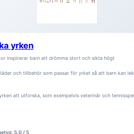
ika yrken
or inspirerar barn att drömma stort och sikta högt
läder och tillbehör som passar för yrket så att barn kan le
yrken att utforska, som exempelvis veterinär och tennisspe
betyg: 5.0 / 5