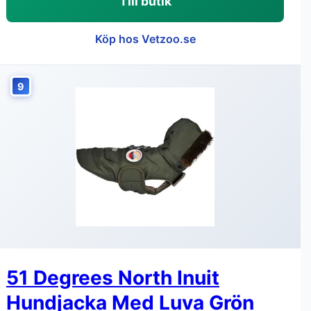
Till butik
Köp hos Vetzoo.se
9
51 Degrees North Inuit
Hundjacka Med Luva Grön