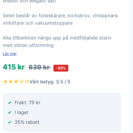
snabbt och elegant sätt
Setet består av folieskärare, korkskruv, vinöppnare,
vinluftare och vakuumstoppare
Alla tillbehören hängs upp på medföljande stativ
med stilren utformning
Läs mer
415 kr
639 kr
-35%
★★★☆☆
Vårt betyg: 3.5 / 5
Frakt: 79 kr
I lager
35% rabatt