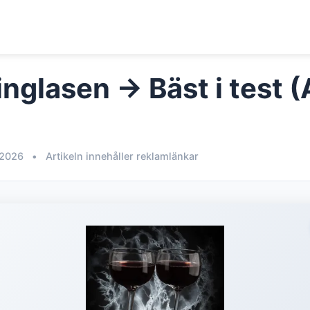
inglasen → Bäst i test 
 2026
•
Artikeln innehåller reklamlänkar