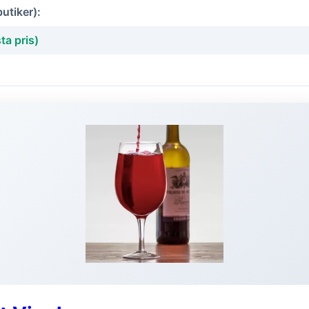
butiker):
ta pris)