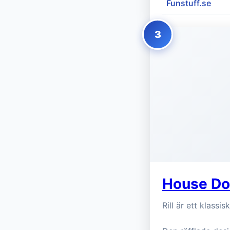
Funstuff.se
3
House Doc
Rill är ett klassi