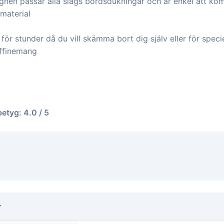
ignen passar alla slags bordsdukningar och är enkel att k
material
ör stunder då du vill skämma bort dig själv eller för speciel
affinemang
betyg: 4.0 / 5
r