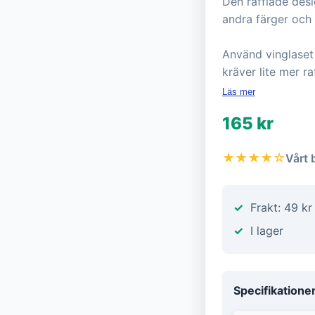
Den räfflade des
andra färger och 
Använd vinglaset f
kräver lite mer r
Läs mer
165 kr
★★★★☆
Vårt 
Frakt: 49 kr
I lager
Specifikatione