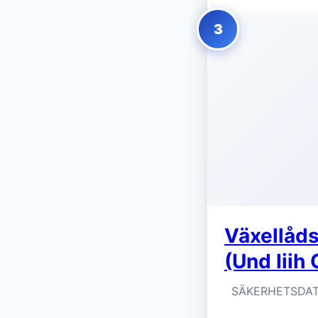
3
Växellåds
(Und Iiih 
SÄKERHETSDAT