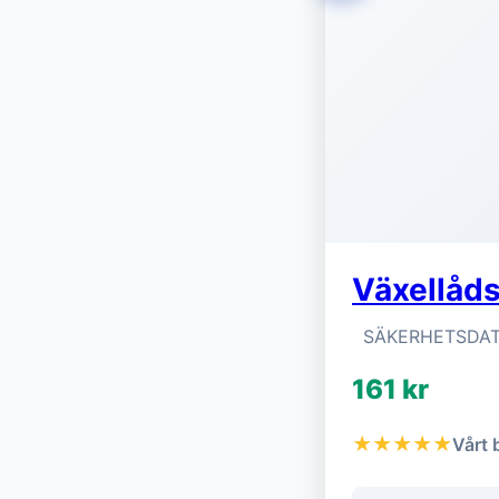
Växellåds
SÄKERHETSDAT
161 kr
★★★★★
Vårt 