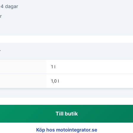
-4 dagar
r
r
1 l
1,0 l
Till butik
Köp hos motointegrator.se