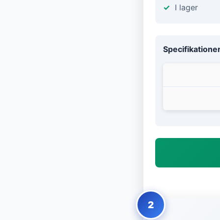
I lager
Specifikatione
2