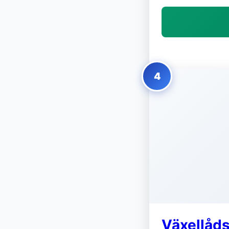
4
Växellåds