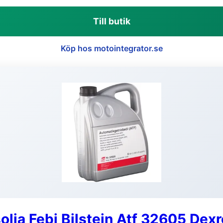
Till butik
Köp hos motointegrator.se
olja Febi Bilstein Atf 32605 Dexr