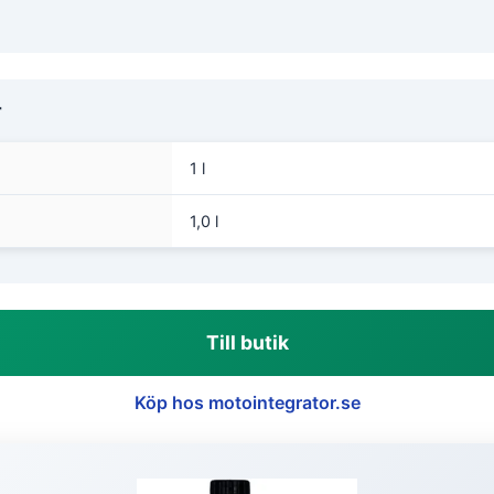
r
1 l
1,0 l
Till butik
Köp hos motointegrator.se