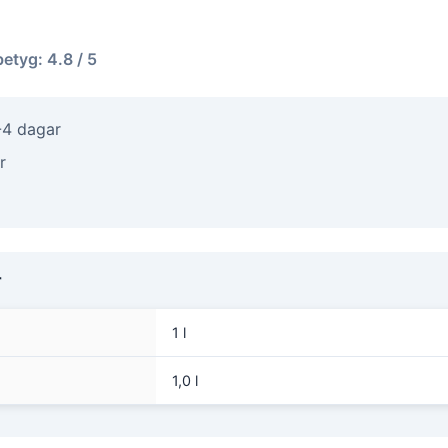
betyg: 4.8 / 5
-4 dagar
r
r
1 l
1,0 l