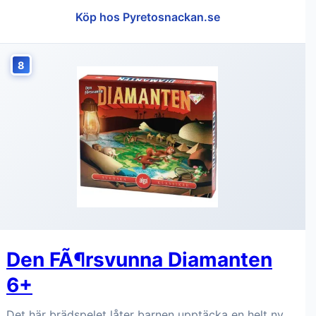
Köp hos Pyretosnackan.se
8
Den FÃ¶rsvunna Diamanten
6+
Det här brädspelet låter barnen upptäcka en helt ny