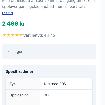
Med ett inkluderat spel kommer du igång direkt och
upplever gamingglädje på ett mer hållbart sätt
Läs mer
2 499 kr
★★★★☆
Vårt betyg: 4.1 / 5
I lager
Specifikationer
Typ
Nintendo 2DS
Upplösning
3D