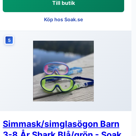
Till butik
Köp hos Soak.se
5
Simmask/simglasögon Barn
3-8 År Shark Blå/grön - Soak