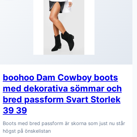
boohoo Dam Cowboy boots
med dekorativa sömmar och
bred passform Svart Storlek
39 39
Boots med bred passform är skorna som just nu står
högst på önskelistan