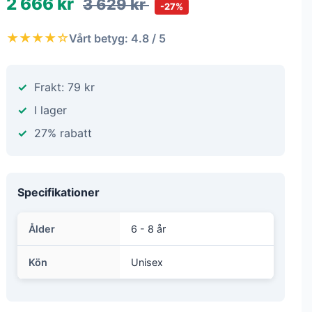
2 666 kr
3 629 kr
-27%
★★★★☆
Vårt betyg: 4.8 / 5
Frakt: 79 kr
I lager
27% rabatt
Specifikationer
Ålder
6 - 8 år
Kön
Unisex