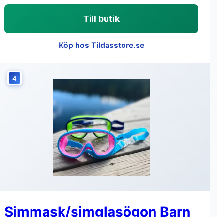
Till butik
Köp hos Tildasstore.se
4
Simmask/simglasögon Barn