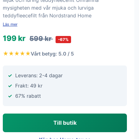
Mjuk och lurvig teddyfleecefilt Omfamna
mysigheten med vår mjuka och lurviga
teddyfleecefilt från Nordstrand Home
Läs mer
199 kr
599 kr
-67%
★★★★★
Vårt betyg: 5.0 / 5
Leverans: 2-4 dagar
Frakt: 49 kr
67% rabatt
Till butik