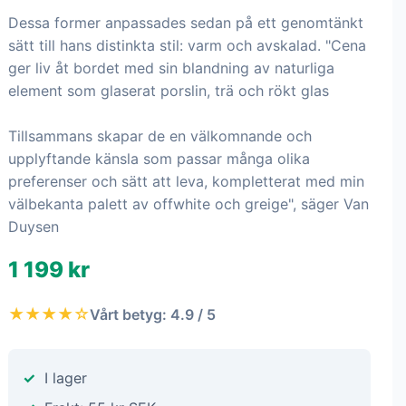
Serax - Skål M CENA BY
VINCENT VAN DUYSEN 4-
pack - Vit
För middagsservisen Cena utgick arkitekten Vincent
Van Duysen från de klassiska formerna på
bordsserviser
Dessa former anpassades sedan på ett genomtänkt
sätt till hans distinkta stil: varm och avskalad. "Cena
ger liv åt bordet med sin blandning av naturliga
element som glaserat porslin, trä och rökt glas
Tillsammans skapar de en välkomnande och
upplyftande känsla som passar många olika
preferenser och sätt att leva, kompletterat med min
välbekanta palett av offwhite och greige", säger Van