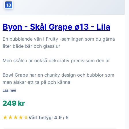
Till butik
Köp hos Ellos
10