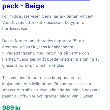
Köp hos Ellos
9
Serax - Skål S CENA BY
VINCENT VAN DUYSEN 4-
pack - Beige
För middagsservisen Cena har arkitekten Vincent
Van Duysen utforskat klassiska arketyper för
bordsserviser
Dessa former omarbetades noggrant för att
återspegla Van Duysens igenkännbara
tillvägagångssätt, med betoning på värme och
klarhet. "Cena ger liv åt bordet med en blandning av