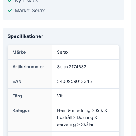
1 399 kr
★★★★☆
Vårt betyg: 4.9 / 5
I lager
Frakt: 55 kr SEK
Nytt skick
Märke: Serax
Specifikationer
Märke
Serax
Artikelnummer
Serax2174632