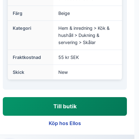
Specifikationer
Märke
Serax
Artikelnummer
Serax2174634
EAN
5400959013925
Färg
Beige
Kategori
Hem & inredning > Kök &
hushåll > Dukning &
servering > Skålar
Fraktkostnad
55 kr SEK
Skick
New