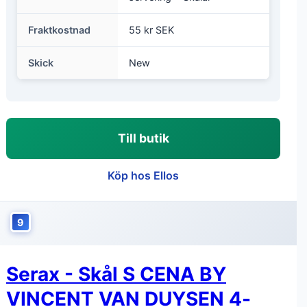
Artikelnummer
Serax2174633
EAN
5400959013321
Färg
Vit
Kategori
Hem & inredning > Kök &
hushåll > Dukning &
servering > Skålar
Fraktkostnad
55 kr SEK
Skick
New
Till butik