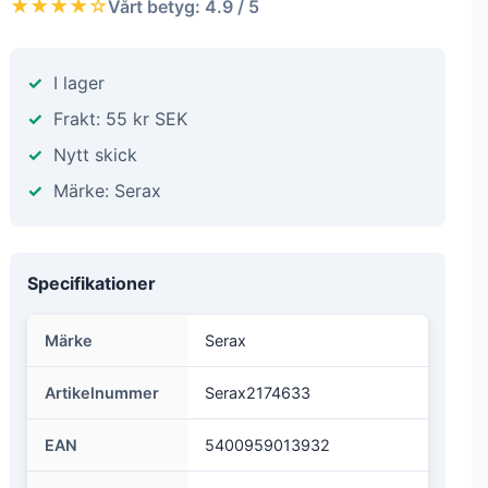
Tillsammans skapar de en välkomnande och
upplyftande känsla som passar många olika
preferenser och sätt att leva, kompletterat med min
välbekanta palett av offwhite och greige", säger Van
Duysen
1 199 kr
★★★★☆
Vårt betyg: 4.9 / 5
I lager
Frakt: 55 kr SEK
Nytt skick
Märke: Serax