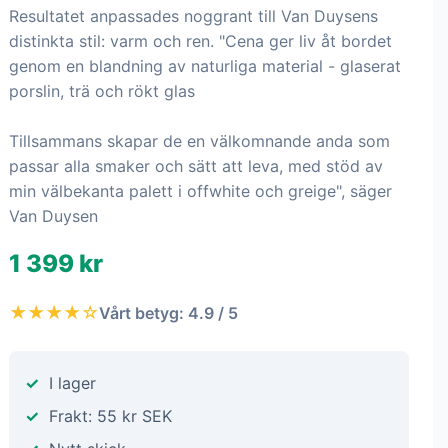
Serax - Skål L CENA BY
VINCENT VAN DUYSEN 4-
pack - Vit
För Cena Dinner Service har arkitekten Vincent Van
Duysen fördjupat sig i grundläggande arketyper för
bordsserviser
Resultatet anpassades noggrant till Van Duysens
distinkta stil: varm och ren. "Cena ger liv åt bordet
genom en blandning av naturliga material - glaserat
porslin, trä och rökt glas
Tillsammans skapar de en välkomnande anda som
passar alla smaker och sätt att leva, med stöd av
min välbekanta palett i offwhite och greige", säger
Van Duysen