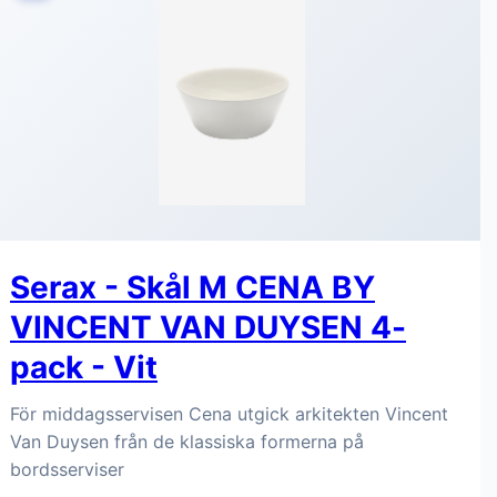
Till butik
Köp hos Ellos
8