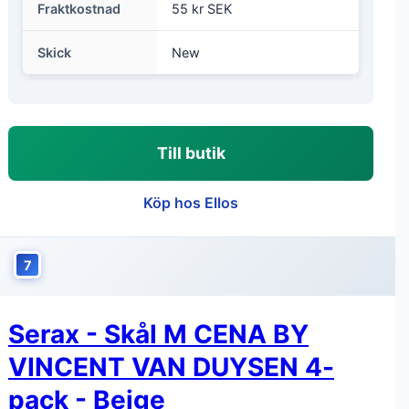
EAN
5400959013345
Färg
Vit
Kategori
Hem & inredning > Kök &
hushåll > Dukning &
servering > Skålar
Fraktkostnad
55 kr SEK
Skick
New
Till butik
Köp hos Ellos