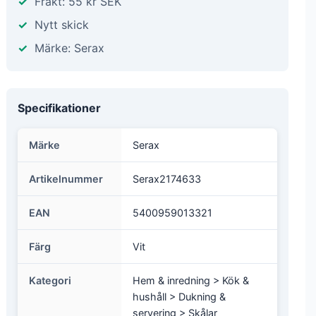
Duysen
1 199 kr
★★★★☆
Vårt betyg: 4.9 / 5
I lager
Frakt: 55 kr SEK
Nytt skick
Märke: Serax
Specifikationer
Märke
Serax