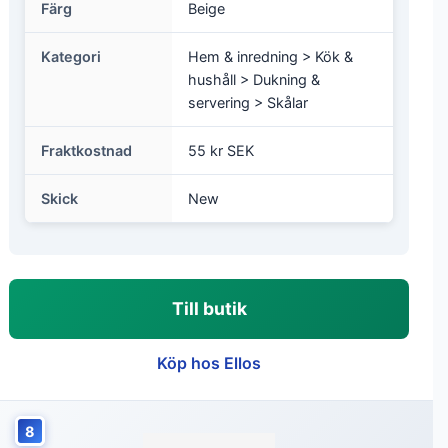
Specifikationer
Märke
Serax
Artikelnummer
Serax2174633
EAN
5400959013932
Färg
Beige
Kategori
Hem & inredning > Kök &
hushåll > Dukning &
servering > Skålar
Fraktkostnad
55 kr SEK
Skick
New