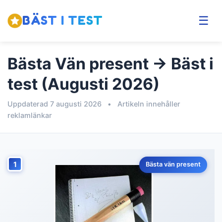
BÄST I TEST
☰
Bästa Vän present → Bäst i
test (Augusti 2026)
Uppdaterad 7 augusti 2026
•
Artikeln innehåller
reklamlänkar
1
Bästa vän present