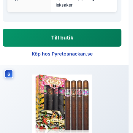
leksaker
Till butik
Köp hos Pyretosnackan.se
6