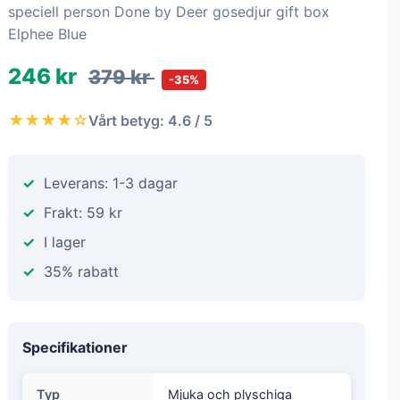
speciell person Done by Deer gosedjur gift box
Elphee Blue
246 kr
379 kr
-35%
★★★★☆
Vårt betyg: 4.6 / 5
Leverans: 1-3 dagar
Frakt: 59 kr
I lager
35% rabatt
Specifikationer
Typ
Mjuka och plyschiga