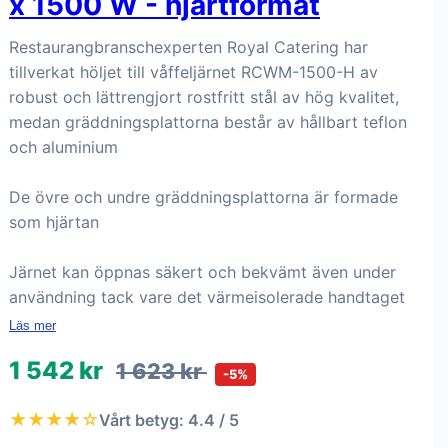
x 1500 W - hjärtformat
Restaurangbranschexperten Royal Catering har
tillverkat höljet till våffeljärnet RCWM-1500-H av
robust och lättrengjort rostfritt stål av hög kvalitet,
medan gräddningsplattorna består av hållbart teflon
och aluminium
De övre och undre gräddningsplattorna är formade
som hjärtan
Järnet kan öppnas säkert och bekvämt även under
användning tack vare det värmeisolerade handtaget
Läs mer
1 542 kr
1 623 kr
-5%
★★★★☆
Vårt betyg: 4.4 / 5