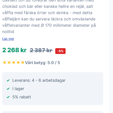
Oavsett om du föredrar den söta varianten med
choklad och bär eller kanske hellre en rejäl, salt
våffla med färska örter och skinka - med detta
våffeljärn kan du servera läckra och omväxlande
våffelvarianter med Ø 170 millimeter diameter på
nolltid
Läs mer
2 268 kr
2 387 kr
-5%
★★★★★
Vårt betyg: 5.0 / 5
Leverans: 4 - 6 arbetsdagar
I lager
5% rabatt