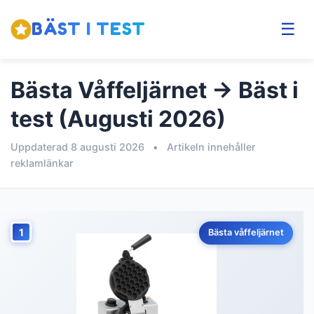
BÄST I TEST
☰
Bästa Våffeljärnet → Bäst i
test (Augusti 2026)
Uppdaterad 8 augusti 2026
•
Artikeln innehåller
reklamlänkar
1
Bästa våffeljärnet