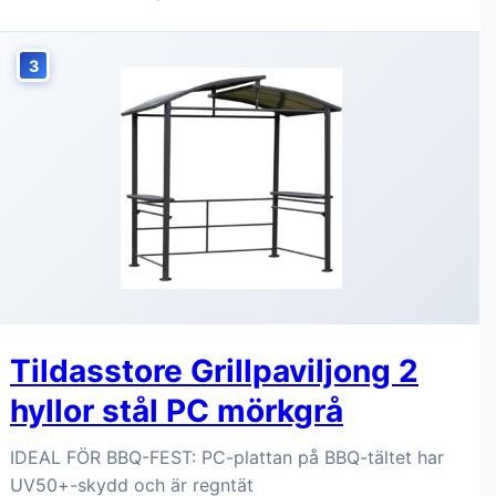
3
Tildasstore Grillpaviljong 2
hyllor stål PC mörkgrå
IDEAL FÖR BBQ-FEST: PC-plattan på BBQ-tältet har
UV50+-skydd och är regntät