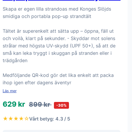
Skapa er egen lilla strandoas med Konges Slöjds
smidiga och portabla pop-up strandtält
Tältet är superenkelt att sätta upp – öppna, fäll ut
och voilà, klart på sekunder. - Skyddar mot solens
strålar med högsta UV-skydd (UPF 50+), så att de
små kan leka tryggt i skuggan på stranden eller i
trädgården
Medföljande QR-kod gör det lika enkelt att packa
ihop igen efter dagens äventyr
Läs mer
629 kr
899 kr
-30%
★★★★☆
Vårt betyg: 4.3 / 5