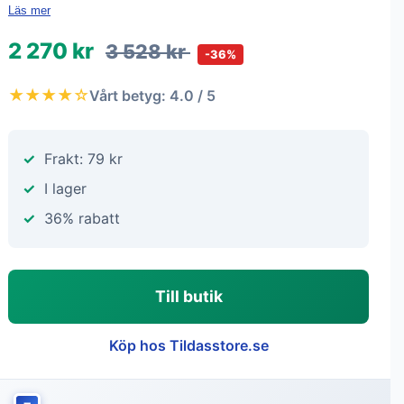
Läs mer
2 270 kr
3 528 kr
-36%
★★★★☆
Vårt betyg: 4.0 / 5
Frakt: 79 kr
I lager
36% rabatt
Till butik
Köp hos Tildasstore.se