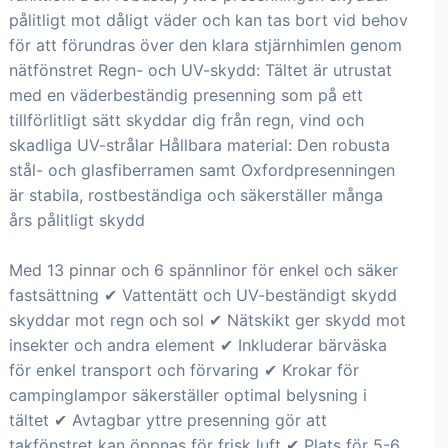
pålitligt mot dåligt väder och kan tas bort vid behov
för att förundras över den klara stjärnhimlen genom
nätfönstret Regn- och UV-skydd: Tältet är utrustat
med en väderbeständig presenning som på ett
tillförlitligt sätt skyddar dig från regn, vind och
skadliga UV-strålar Hållbara material: Den robusta
stål- och glasfiberramen samt Oxfordpresenningen
är stabila, rostbeständiga och säkerställer många
års pålitligt skydd
Med 13 pinnar och 6 spännlinor för enkel och säker
fastsättning ✔ Vattentätt och UV-beständigt skydd
skyddar mot regn och sol ✔ Nätskikt ger skydd mot
insekter och andra element ✔ Inkluderar bärväska
för enkel transport och förvaring ✔ Krokar för
campinglampor säkerställer optimal belysning i
tältet ✔ Avtagbar yttre presenning gör att
takfönstret kan öppnas för frisk luft ✔ Plats för 5-6