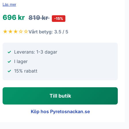
Läs mer
696 kr
819 kr
-15%
★★★☆☆
Vårt betyg: 3.5 / 5
Leverans: 1-3 dagar
I lager
15% rabatt
Till butik
Köp hos Pyretosnackan.se