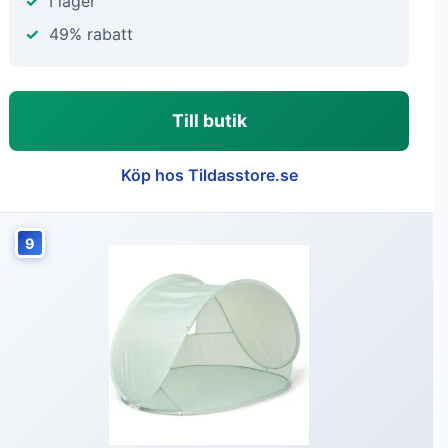
I lager
49% rabatt
Till butik
Köp hos Tildasstore.se
9