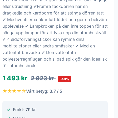
eller utrustning ✔Främre fackdörren har en
dragkedja och kardborre för att stänga dörren tätt
✔ Meshventilerna ökar luftflödet och ger en bekväm
upplevelse ✔ Lampkroken på den inre toppen för att
hänga upp lampor för att lysa upp din utomhuskväll
✔ 4 sidoförvaringsfickor kan rymma dina
mobiltelefoner eller andra småsaker ✔ Med en
vattentät bärväska ✔ Den vattentäta
polyesterregnflugan och slipad spik gör den idealisk
för utomhusbruk
1 493 kr
2 923 kr
-49%
★★★☆☆
Vårt betyg: 3.7 / 5
Frakt: 79 kr