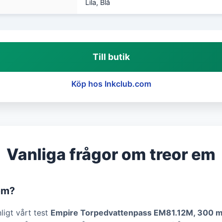
Lila, Blå
Till butik
Köp hos Inkclub.com
Vanliga frågor om treor em
em?
ligt vårt test
Empire Torpedvattenpass EM81.12M, 300 