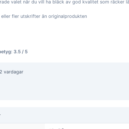
de valet när du vill ha bläck av god kvalitet som räcker l
ller fler utskrifter än originalprodukten
betyg: 3.5 / 5
-2 vardagar
r