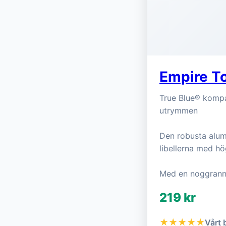
Empire T
True Blue® kompa
utrymmen
Den robusta alum
libellerna med hö
Med en noggrann
219 kr
★★★★★
Vårt 