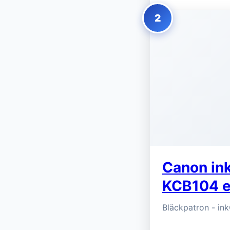
2
Canon in
KCB104 e
Bläckpatron - in