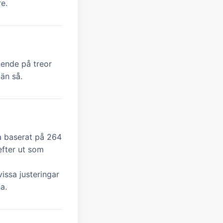
e.
ende på treor
än så.
a baserat på 264
efter ut som
issa justeringar
a.