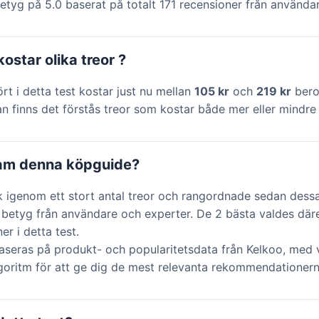
etyg på 5.0 baserat på totalt 171 recensioner från användar
ostar olika treor ?
ört i detta test kostar just nu mellan
105 kr
och
219 kr
bero
n finns det förstås treor som kostar både mer eller mindre 
ram denna köpguide?
k igenom ett stort antal treor och rangordnade sedan dess
 betyg från användare och experter. De 2 bästa valdes där
r i detta test.
aseras på produkt- och popularitetsdata från Kelkoo, med v
lgoritm för att ge dig de mest relevanta rekommendationern