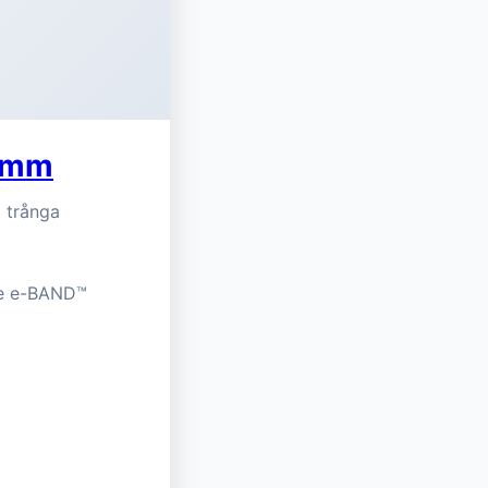
0 mm
 trånga
re e-BAND™