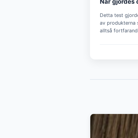
När gjordes 
Detta test gjor
av produkterna s
alltså fortfarand