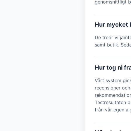
genomsnittligt b
Hur mycket k
De treor vi jämf
samt butik. Seda
Hur tog ni f
Vårt system gic
recensioner och
rekommendatione
Testresultaten b
från vår egen a