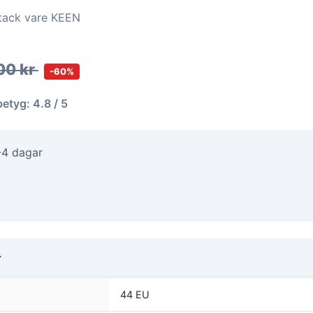
 tack vare KEEN
00 kr
-60%
betyg: 4.8 / 5
-4 dagar
r
44 EU