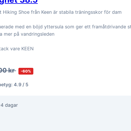
 Hiking Shoe från Keen är stabila träningsskor för dam
uerade med en böjd yttersula som ger ett framåtdrivande s
a mer på vandringsleden
 tack vare KEEN
00 kr
-60%
betyg: 4.9 / 5
-4 dagar