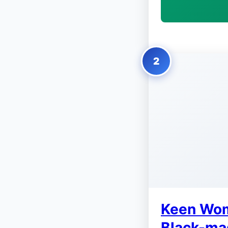
2
Keen Wom
Black-ma