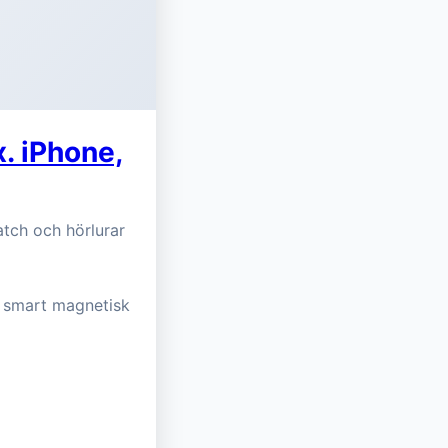
x. iPhone,
tch och hörlurar
d smart magnetisk