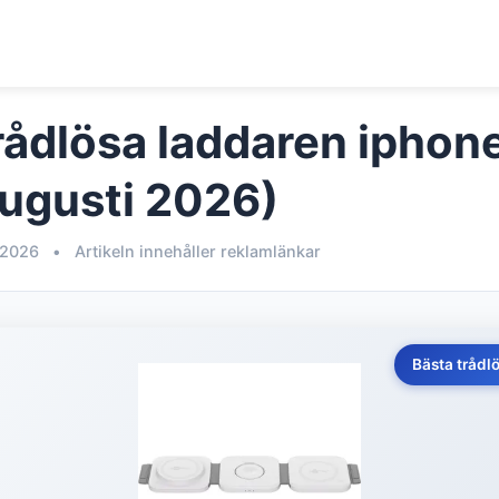
rådlösa laddaren iphon
Augusti 2026)
 2026
•
Artikeln innehåller reklamlänkar
Bästa trådl