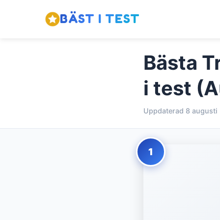
BÄST I TEST
Bästa T
i test (
Uppdaterad 8 augusti
1