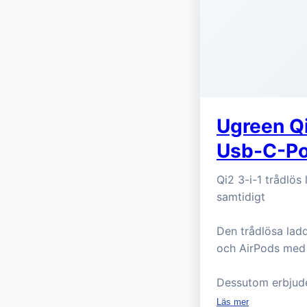
Ugreen Q
Usb-C-Po
Qi2 3-i-1 trådlös
samtidigt
Den trådlösa lad
och AirPods me
Dessutom erbjude
Läs mer