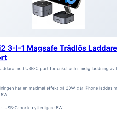
i2 3-I-1 Magsafe Trådlös Laddar
rt
 laddare med USB-C port för enkel och smidig laddning av f
dningen har en maximal effekt på 20W, där iPhone laddas m
d 5W
r USB-C-porten ytterligare 5W