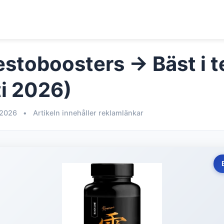
estoboosters → Bäst i t
i 2026)
 2026
•
Artikeln innehåller reklamlänkar