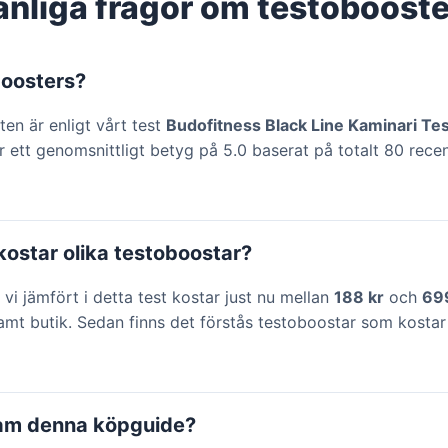
anliga frågor om testobooste
boosters?
en är enligt vårt test
Budofitness Black Line Kaminari Te
r ett genomsnittligt betyg på 5.0 baserat på totalt 80 rece
ostar olika testoboostar?
vi jämfört i detta test kostar just nu mellan
188 kr
och
69
amt butik. Sedan finns det förstås testoboostar som kostar
ram denna köpguide?