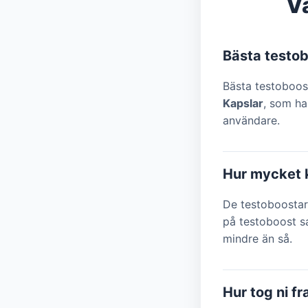
V
Bästa testo
Bästa testoboost
Kapslar
, som ha
användare.
Hur mycket k
De testoboostar 
på testoboost s
mindre än så.
Hur tog ni f