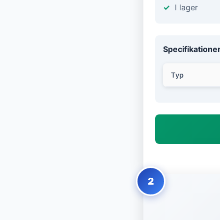
I lager
Specifikatione
Typ
2