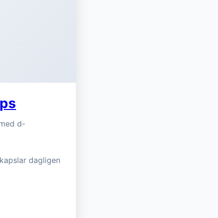
aps
 med d-
kapslar dagligen