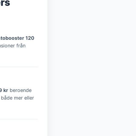
rs
stobooster 120
nsioner från
9 kr
beroende
 både mer eller