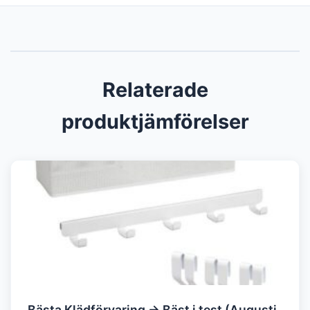
Relaterade
produktjämförelser
Bästa Klädförvaring → Bäst i test (Augusti