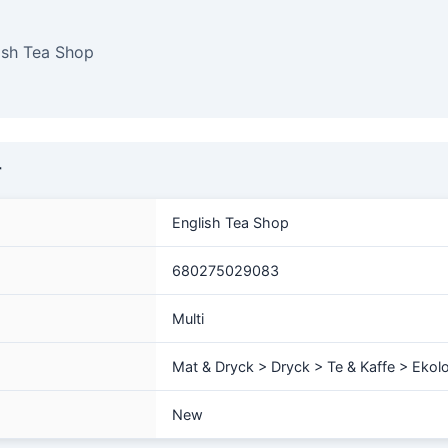
ish Tea Shop
r
English Tea Shop
680275029083
Multi
Mat & Dryck > Dryck > Te & Kaffe > Ekol
New