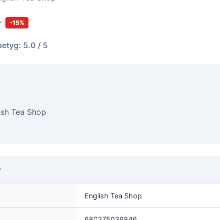
r
-15%
betyg: 5.0 / 5
ish Tea Shop
r
English Tea Shop
680275039846