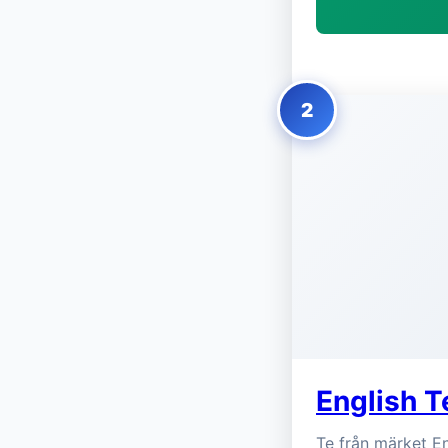
2
English T
Te från märket E