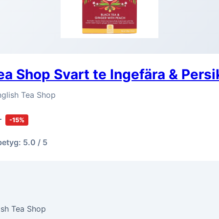
ea Shop Svart te Ingefära & Persi
nglish Tea Shop
r
-15%
betyg: 5.0 / 5
ish Tea Shop