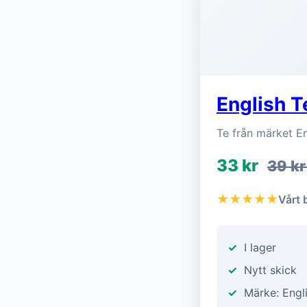
English T
Te från märket E
33 kr
39 k
★★★★★
Vårt 
I lager
Nytt skick
Märke: Engl