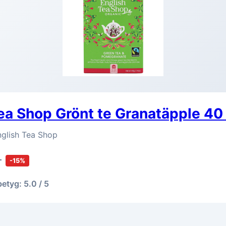
ea Shop Grönt te Granatäpple 40
nglish Tea Shop
r
-15%
betyg: 5.0 / 5