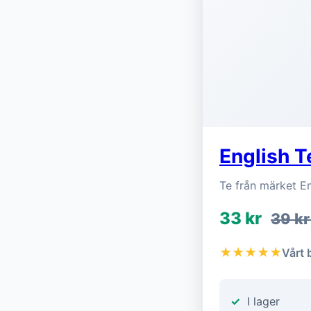
English T
Te från märket E
33 kr
39 k
★★★★★
Vårt 
I lager