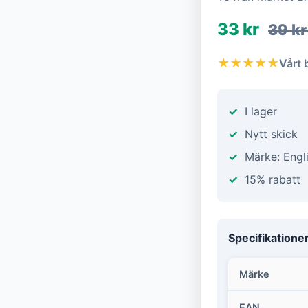
33 kr
39 k
★★★★★
Vårt 
I lager
Nytt skick
Märke: Engl
15% rabatt
Specifikatione
Märke
EAN