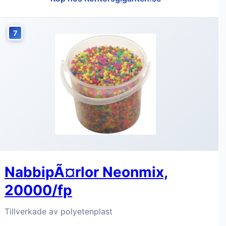
7
NabbipÃ¤rlor Neonmix,
20000/fp
Tillverkade av polyetenplast