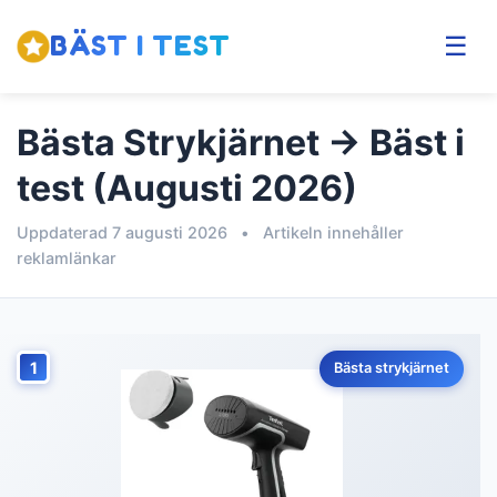
BÄST I TEST
☰
Bästa Strykjärnet → Bäst i
test (Augusti 2026)
Uppdaterad 7 augusti 2026
•
Artikeln innehåller
reklamlänkar
1
Bästa strykjärnet