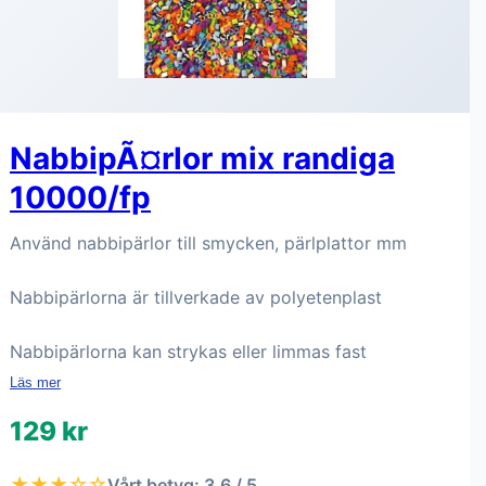
NabbipÃ¤rlor mix randiga
10000/fp
Använd nabbipärlor till smycken, pärlplattor mm
Nabbipärlorna är tillverkade av polyetenplast
Nabbipärlorna kan strykas eller limmas fast
Läs mer
129 kr
★★★☆☆
Vårt betyg: 3.6 / 5