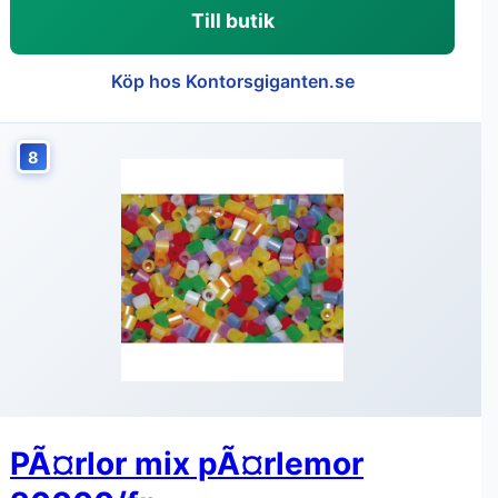
Till butik
Köp hos Kontorsgiganten.se
8
PÃ¤rlor mix pÃ¤rlemor