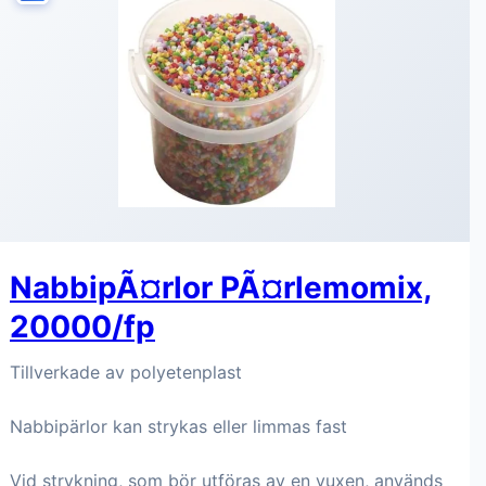
NabbipÃ¤rlor PÃ¤rlemomix,
20000/fp
Tillverkade av polyetenplast
Nabbipärlor kan strykas eller limmas fast
Vid strykning, som bör utföras av en vuxen, används