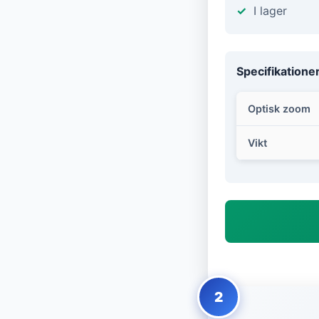
I lager
Specifikatione
Optisk zoom
Vikt
2