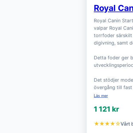
Royal Can
Royal Canin Star
valpar Royal Can
torrfoder särskil
digivning, samt d
Detta foder ger b
utvecklingsperio
Det stödjer mode
övergång till fas
Läs mer
1 121 kr
★★★★☆
Vårt 