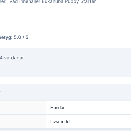
ner. Vad innehåller Eukanuba Puppy Starter
betyg: 5.0 / 5
-4 vardagar
r
Hundar
Livsmedel