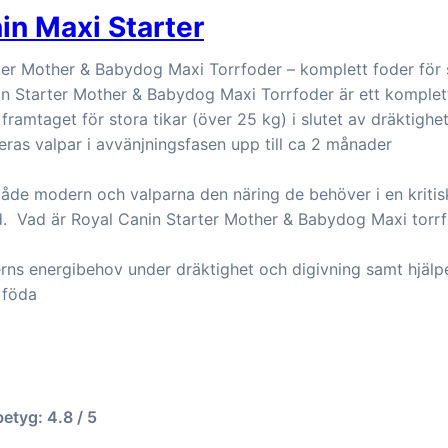
in Maxi Starter
ter Mother & Babydog Maxi Torrfoder – komplett foder för s
in Starter Mother & Babydog Maxi Torrfoder är ett komplet
t framtaget för stora tikar (över 25 kg) i slutet av dräktigh
eras valpar i avvänjningsfasen upp till ca 2 månader
åde modern och valparna den näring de behöver i en kritisk
d. Vad är Royal Canin Starter Mother & Babydog Maxi torrf
rns energibehov under dräktighet och digivning samt hjälp
t föda
betyg: 4.8 / 5