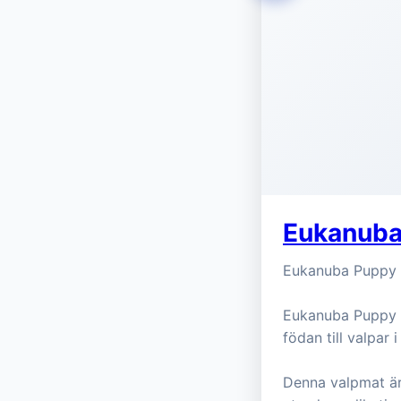
Eukanuba
Eukanuba Puppy S
Eukanuba Puppy S
födan till valpar 
Denna valpmat är