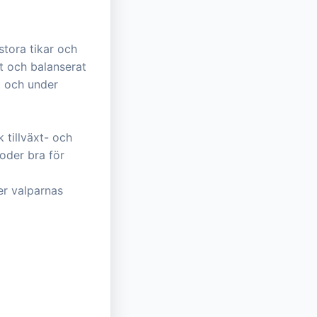
tora tikar och
t och balanserat
et och under
 tillväxt- och
oder bra för
er valparnas