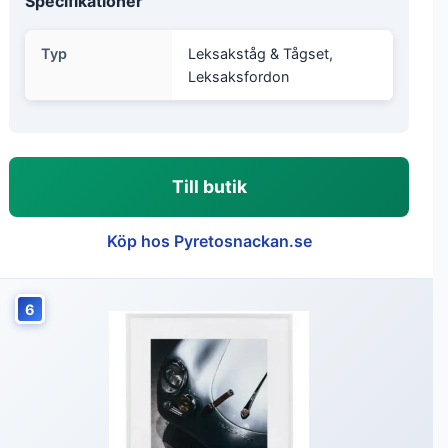
Specifikationer
Typ
Leksakståg & Tågset,
Leksaksfordon
Till butik
Köp hos Pyretosnackan.se
6