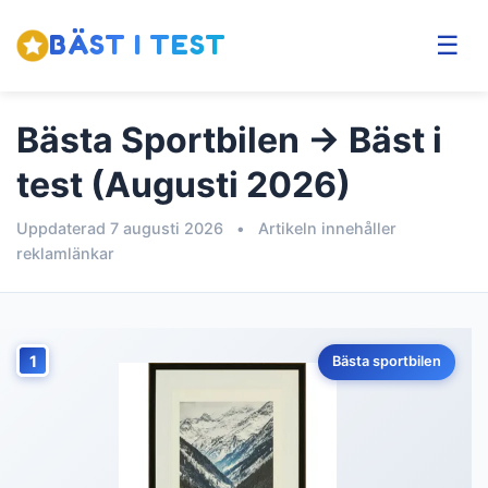
BÄST I TEST
☰
Bästa Sportbilen → Bäst i
test (Augusti 2026)
Uppdaterad 7 augusti 2026
•
Artikeln innehåller
reklamlänkar
1
Bästa sportbilen