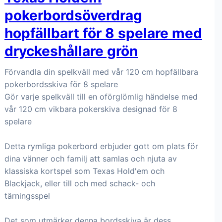
pokerbordsöverdrag
hopfällbart för 8 spelare med
dryckeshållare grön
Förvandla din spelkväll med vår 120 cm hopfällbara
pokerbordsskiva för 8 spelare
Gör varje spelkväll till en oförglömlig händelse med
vår 120 cm vikbara pokerskiva designad för 8
spelare
Detta rymliga pokerbord erbjuder gott om plats för
dina vänner och familj att samlas och njuta av
klassiska kortspel som Texas Hold'em och
Blackjack, eller till och med schack- och
tärningsspel
Det som utmärker denna bordsskiva är dess