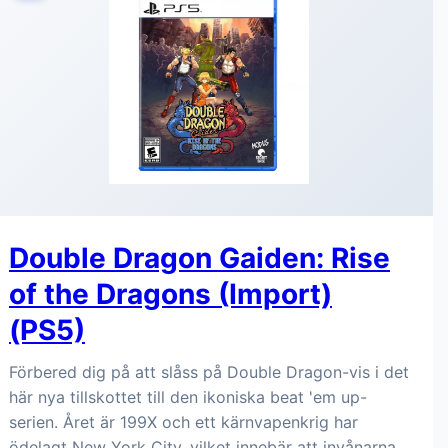
Double Dragon Gaiden: Rise
of the Dragons (Import)
(PS5)
Förbered dig på att slåss på Double Dragon-vis i det
här nya tillskottet till den ikoniska beat 'em up-
serien. Året är 199X och ett kärnvapenkrig har
ödelagt New York City, vilket innebär att invånarna