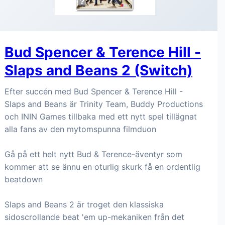
Bud Spencer & Terence Hill -
Slaps and Beans 2 (Switch)
Efter succén med Bud Spencer & Terence Hill -
Slaps and Beans är Trinity Team, Buddy Productions
och ININ Games tillbaka med ett nytt spel tillägnat
alla fans av den mytomspunna filmduon
Gå på ett helt nytt Bud & Terence-äventyr som
kommer att se ännu en oturlig skurk få en ordentlig
beatdown
Slaps and Beans 2 är troget den klassiska
sidoscrollande beat 'em up-mekaniken från det