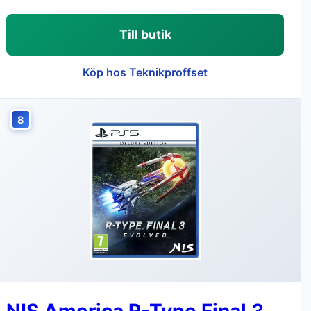
Till butik
Köp hos Teknikproffset
8