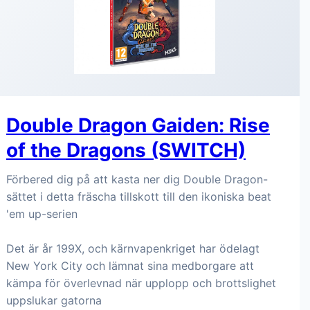
Double Dragon Gaiden: Rise
of the Dragons (SWITCH)
Förbered dig på att kasta ner dig Double Dragon-
sättet i detta fräscha tillskott till den ikoniska beat
'em up-serien
Det är år 199X, och kärnvapenkriget har ödelagt
New York City och lämnat sina medborgare att
kämpa för överlevnad när upplopp och brottslighet
uppslukar gatorna