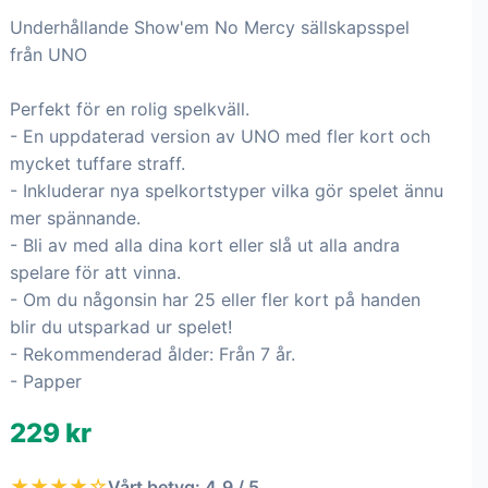
Underhållande Show'em No Mercy sällskapsspel
från UNO
Perfekt för en rolig spelkväll.
- En uppdaterad version av UNO med fler kort och
mycket tuffare straff.
- Inkluderar nya spelkortstyper vilka gör spelet ännu
mer spännande.
- Bli av med alla dina kort eller slå ut alla andra
spelare för att vinna.
- Om du någonsin har 25 eller fler kort på handen
blir du utsparkad ur spelet!
- Rekommenderad ålder: Från 7 år.
- Papper
229 kr
★★★★☆
Vårt betyg: 4.9 / 5