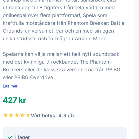
utmana upp till 8 fighters från hela världen med
onlinespel över flera plattformar!, Spela som
kraftfulla motståndare från Phantom Breaker: Battle
Grounds-universumet, var och en med sin egen
unika stridsstil och förmågor i Arcade Mode
Spelarna kan välja mellan ett helt nytt soundtrack
med det kvinnliga J-rockbandet The Phantom
Breakers eller de klassiska versionerna från PB:BG
eller PB:BG Overdrive
Läs mer
427 kr
★★★★☆
Vårt betyg: 4.9 / 5
I lager