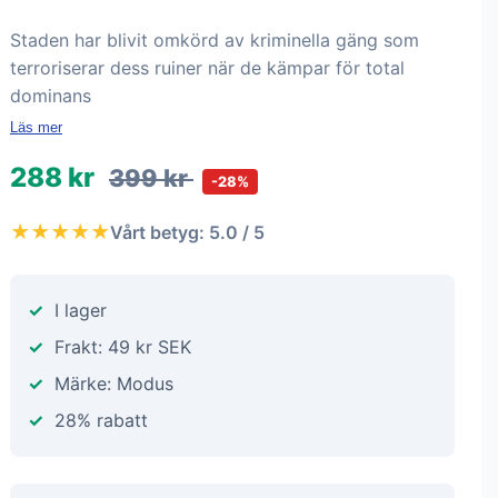
Staden har blivit omkörd av kriminella gäng som
terroriserar dess ruiner när de kämpar för total
dominans
Läs mer
288 kr
399 kr
-28%
★★★★★
Vårt betyg: 5.0 / 5
I lager
Frakt: 49 kr SEK
Märke: Modus
28% rabatt