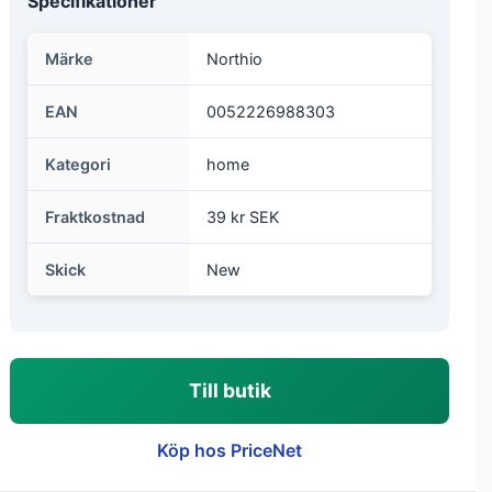
Specifikationer
Märke
Northio
EAN
0052226988303
Kategori
home
Fraktkostnad
39 kr SEK
Skick
New
Till butik
Köp hos PriceNet