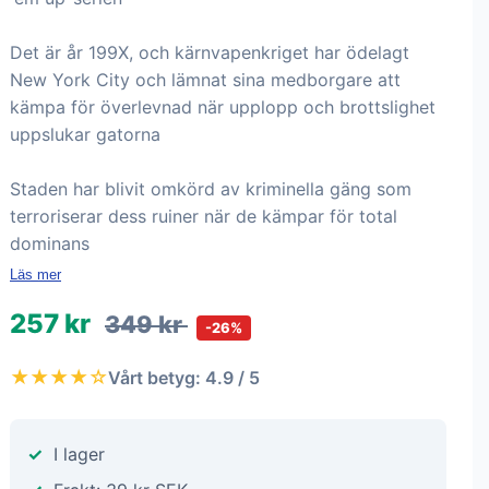
Det är år 199X, och kärnvapenkriget har ödelagt
New York City och lämnat sina medborgare att
kämpa för överlevnad när upplopp och brottslighet
uppslukar gatorna
Staden har blivit omkörd av kriminella gäng som
terroriserar dess ruiner när de kämpar för total
dominans
Läs mer
257 kr
349 kr
-26%
★★★★☆
Vårt betyg: 4.9 / 5
I lager