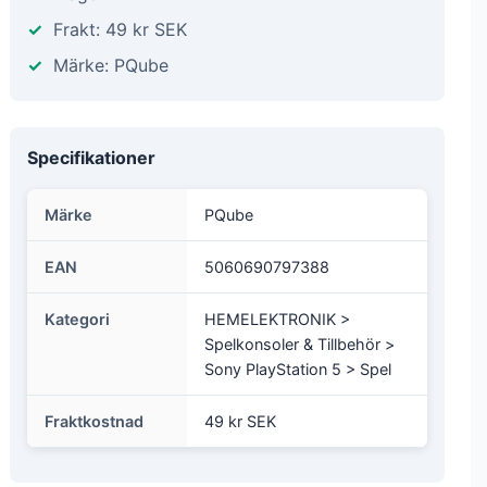
Frakt: 49 kr SEK
Märke: PQube
Specifikationer
Märke
PQube
EAN
5060690797388
Kategori
HEMELEKTRONIK >
Spelkonsoler & Tillbehör >
Sony PlayStation 5 > Spel
Fraktkostnad
49 kr SEK