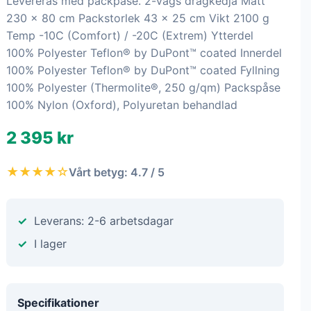
Levereras med packpåse. 2-vägs dragkedja Mått
230 × 80 cm Packstorlek 43 × 25 cm Vikt 2100 g
Temp -10C (Comfort) / -20C (Extrem) Ytterdel
100% Polyester Teflon® by DuPont™ coated Innerdel
100% Polyester Teflon® by DuPont™ coated Fyllning
100% Polyester (Thermolite®, 250 g/qm) Packspåse
100% Nylon (Oxford), Polyuretan behandlad
2 395 kr
★★★★☆
Vårt betyg: 4.7 / 5
Leverans: 2-6 arbetsdagar
I lager
Specifikationer