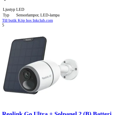
Ljustyp
LED
Typ
Sensorlampor, LED-lampa
Till butik
Köp hos Inkclub.com
5
Reolink Go Ultra + Solpanel 2 (B) Batteri