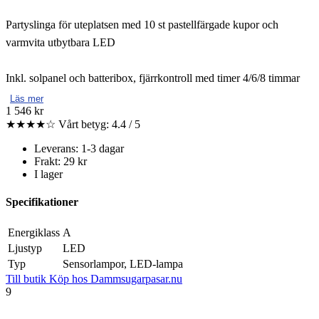
Partyslinga för uteplatsen med 10 st pastellfärgade kupor och
varmvita utbytbara LED
Inkl. solpanel och batteribox, fjärrkontroll med timer 4/6/8 timmar
Läs mer
1 546 kr
★★★★☆
Vårt betyg: 4.4 / 5
Leverans: 1-3 dagar
Frakt: 29 kr
I lager
Specifikationer
Energiklass
A
Ljustyp
LED
Typ
Sensorlampor, LED-lampa
Till butik
Köp hos Dammsugarpasar.nu
9