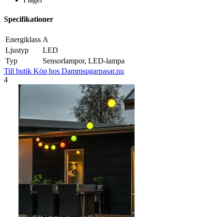
Specifikationer
Energiklass
A
Ljustyp
LED
Typ
Sensorlampor, LED-lampa
Till butik
Köp hos Dammsugarpasar.nu
4