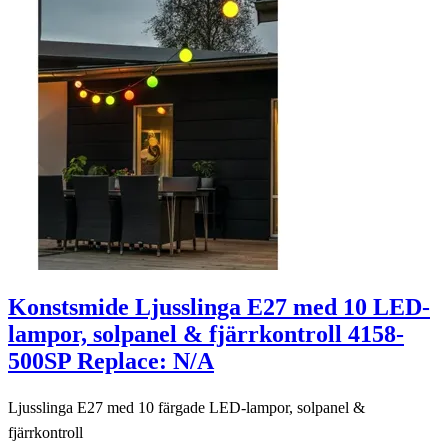
Konstsmide Ljusslinga E27 med 10 LED-
lampor, solpanel & fjärrkontroll 4158-
500SP Replace: N/A
Ljusslinga E27 med 10 färgade LED-lampor, solpanel &
fjärrkontroll