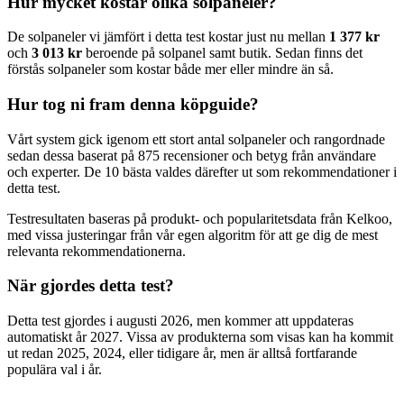
Hur mycket kostar olika solpaneler?
De solpaneler vi jämfört i detta test kostar just nu mellan
1 377 kr
och
3 013 kr
beroende på solpanel samt butik. Sedan finns det
förstås solpaneler som kostar både mer eller mindre än så.
Hur tog ni fram denna köpguide?
Vårt system gick igenom ett stort antal solpaneler och rangordnade
sedan dessa baserat på 875 recensioner och betyg från användare
och experter. De 10 bästa valdes därefter ut som rekommendationer i
detta test.
Testresultaten baseras på produkt- och popularitetsdata från Kelkoo,
med vissa justeringar från vår egen algoritm för att ge dig de mest
relevanta rekommendationerna.
När gjordes detta test?
Detta test gjordes i augusti 2026, men kommer att uppdateras
automatiskt år 2027. Vissa av produkterna som visas kan ha kommit
ut redan 2025, 2024, eller tidigare år, men är alltså fortfarande
populära val i år.