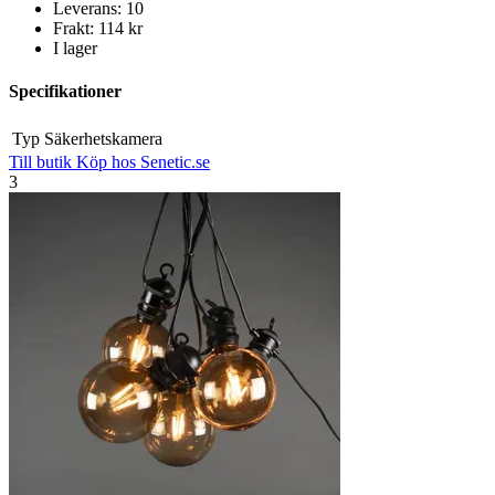
Leverans: 10
Frakt: 114 kr
I lager
Specifikationer
Typ
Säkerhetskamera
Till butik
Köp hos Senetic.se
3