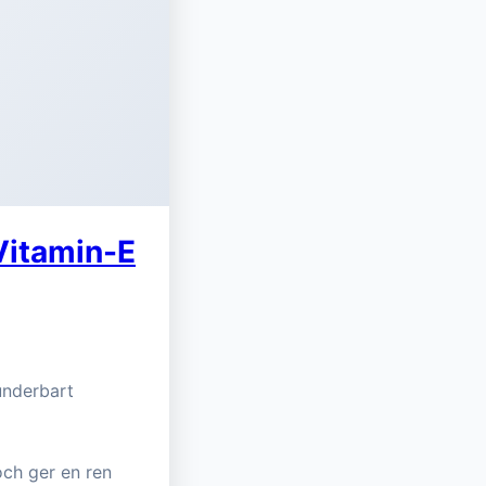
Vitamin-E
underbart
och ger en ren