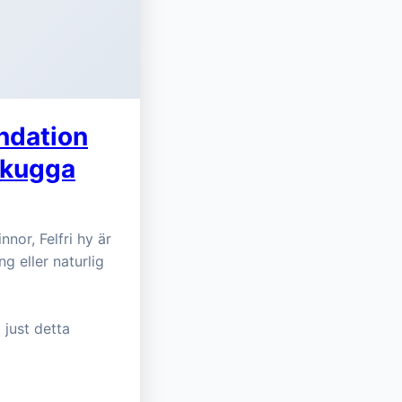
undation
Skugga
nor, Felfri hy är
g eller naturlig
 just detta