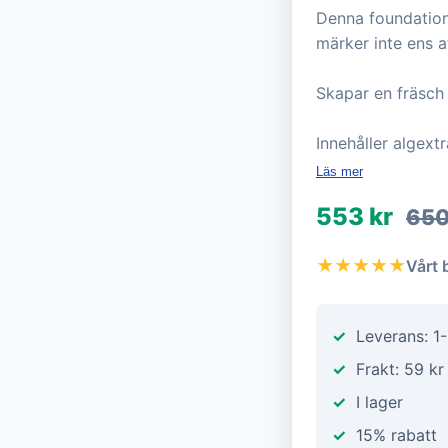
Denna foundation 
märker inte ens 
Skapar en fräsch 
Innehåller algext
Läs mer
553 kr
650
★★★★★
Vårt 
Leverans: 1
Frakt: 59 kr
I lager
15% rabatt