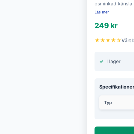
osminkad känsla
Läs mer
249 kr
★★★★☆
Vårt 
I lager
Specifikatione
Typ