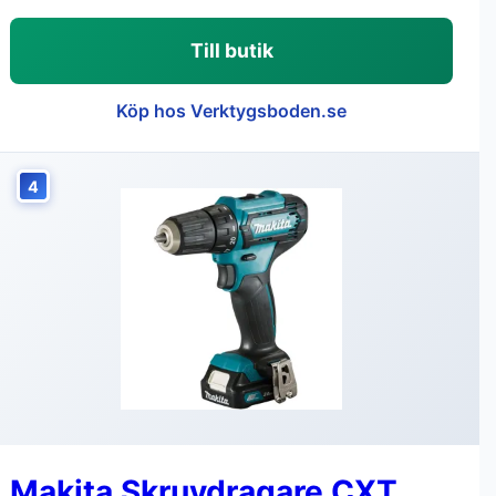
Till butik
Köp hos Verktygsboden.se
4
Makita Skruvdragare CXT