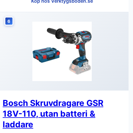
Köp hos Verktygsboden.se
6
Bosch Skruvdragare GSR
18V-110, utan batteri &
laddare